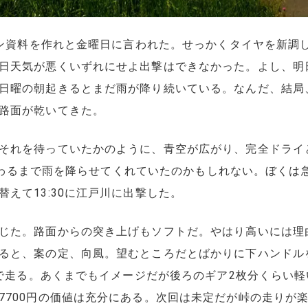
レゼン資料を作れと金曜日に言われた。せっかくタイヤを新調
日天気が悪くいずれにせよ出撃はできなかった。よし、明日こ
日曜の朝起きるとまだ雨が降り続いている。なんだ、結局
路面が乾いてきた。
それを待っていたかのように、青空が広がり、完全ドライ
様が終わるまで雨を降らせてくれていたのかもしれない。ぼく
えて13:30に江戸川に出撃した。
じた。路面からの突き上げもソフトだ。やはり高いには理
ると、案の定、向風。望むところだとばかりに下ハンドル
プで走る。あくまでもイメージだが後ろのギア2枚分くらい軽い感
7700円の価値は充分にある。次回は未定だが峠の走りが