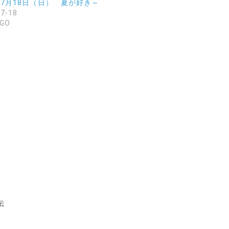
1年7月18日（日） 夏が好き～
07-18
GO
伝