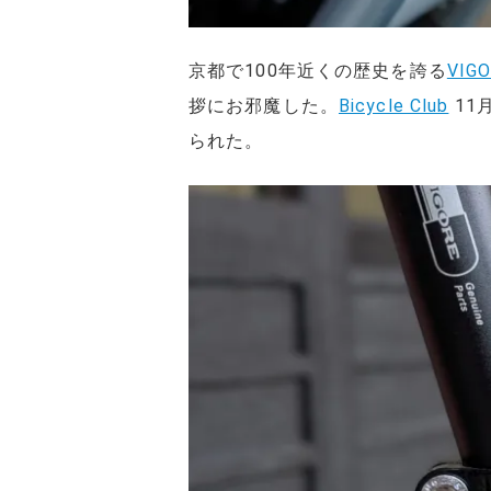
京都で100年近くの歴史を誇る
VIG
拶にお邪魔した。
Bicycle Club
11
られた。