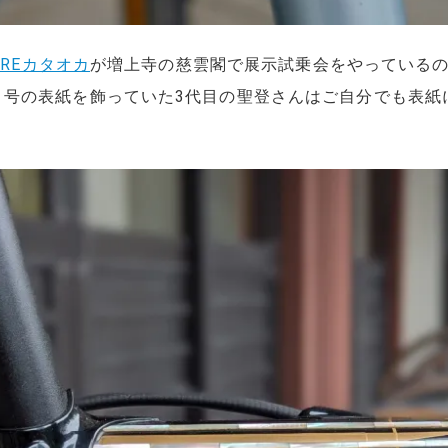
OREカタオカ
が増上寺の慈雲閣で展示試乗会をやっているので
月号の表紙を飾っていた3代目の聖登さんはご自分でも表紙